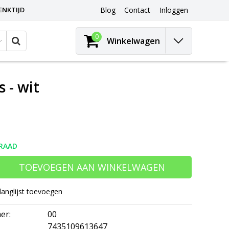
ENKTIJD
Blog
Contact
Inloggen
0
Winkelwagen
 - wit
RAAD
TOEVOEGEN AAN WINKELWAGEN
langlijst toevoegen
er:
00
7435109613647