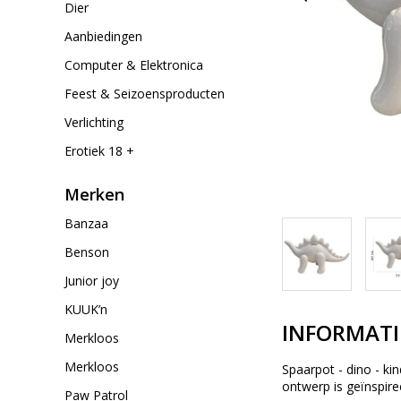
Dier
Aanbiedingen
Computer & Elektronica
Feest & Seizoensproducten
Verlichting
Erotiek 18 +
Merken
Banzaa
Benson
Junior joy
KUUK’n
INFORMATI
Merkloos
Merkloos
Spaarpot - dino - k
ontwerp is geïnspire
Paw Patrol