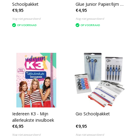
Schoolpakket
Glue Junior Papier/lijm 6-
€9,95
€4,95
delig
Nog niet gewaardeerd
Nog niet gewaardeerd
OP VOORRAAD
OP VOORRAAD
Iedereen K3 - Mijn
Gio Schoolpakket
allerleukste invulboek
€6,95
€9,95
Nog niet gewaardeerd
Nog niet gewaardeerd