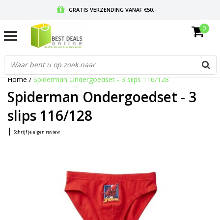
GRATIS VERZENDING VANAF €50,-
0
VOOR 17:00 BESTELD, MORGEN IN HUIS
GRATIS RETOURNEREN EN 30 DAGEN BEDENKTIJD
Home
/
Spiderman Ondergoedset - 3 slips 116/128
Spiderman Ondergoedset - 3
slips 116/128
|
Schrijf je eigen review