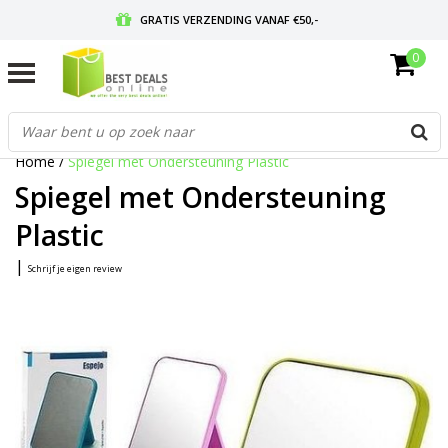
GRATIS VERZENDING VANAF €50,-
0
VOOR 17:00 BESTELD, MORGEN IN HUIS
GRATIS RETOURNEREN EN 30 DAGEN BEDENKTIJD
Home
/
Spiegel met Ondersteuning Plastic
Spiegel met Ondersteuning
Plastic
|
Schrijf je eigen review