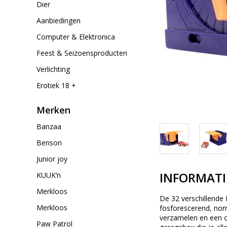
Dier
Aanbiedingen
Computer & Elektronica
Feest & Seizoensproducten
Verlichting
Erotiek 18 +
Merken
Banzaa
Benson
Junior joy
INFORMATI
KUUK’n
Merkloos
De 32 verschillende M
Merkloos
fosforescerend, nor
verzamelen en een c
Paw Patrol