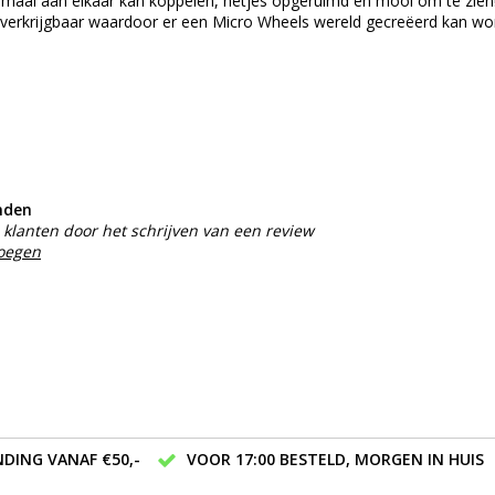
lemaal aan elkaar kan koppelen, netjes opgeruimd en mooi om te zien
ms verkrijgbaar waardoor er een Micro Wheels wereld gecreëerd kan w
nden
klanten door het schrijven van een review
voegen
DING VANAF €50,-
VOOR 17:00 BESTELD, MORGEN IN HUIS