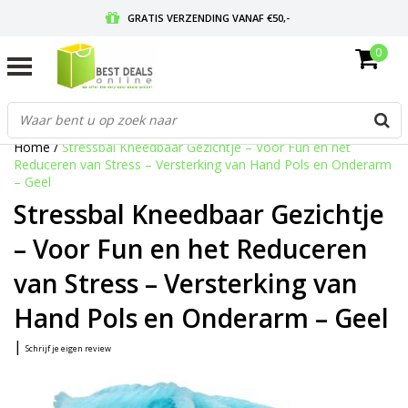
GRATIS VERZENDING VANAF €50,-
0
VOOR 17:00 BESTELD, MORGEN IN HUIS
GRATIS RETOURNEREN EN 30 DAGEN BEDENKTIJD
Home
/
Stressbal Kneedbaar Gezichtje – Voor Fun en het
Reduceren van Stress – Versterking van Hand Pols en Onderarm
– Geel
Stressbal Kneedbaar Gezichtje
– Voor Fun en het Reduceren
van Stress – Versterking van
Hand Pols en Onderarm – Geel
|
Schrijf je eigen review