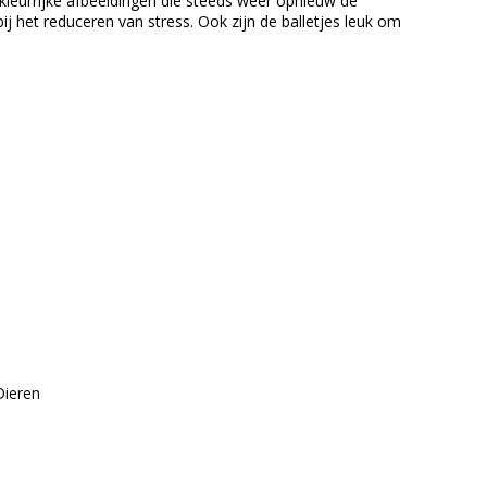
 kleurrijke afbeeldingen die steeds weer opnieuw de
bij het reduceren van stress. Ook zijn de balletjes leuk om
Dieren