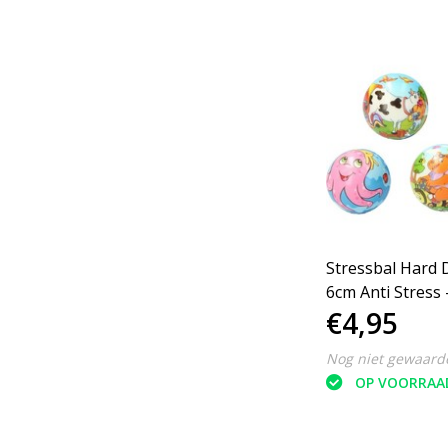
Stressbal Hard 
6cm Anti Stress 
€4,95
Dieren
Nog niet gewaard
OP VOORRAA