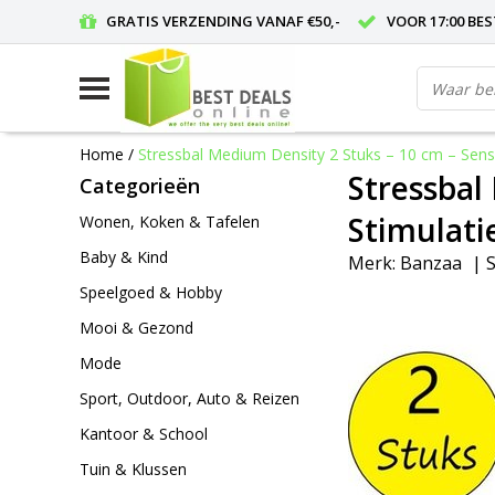
GRATIS VERZENDING VANAF €50,-
VOOR 17:00 BE
Home
/
Stressbal Medium Density 2 Stuks – 10 cm – Senso
Stressbal
Categorieën
Stimulatie
Wonen, Koken & Tafelen
Baby & Kind
Merk:
Banzaa
|
S
Speelgoed & Hobby
Mooi & Gezond
Mode
Sport, Outdoor, Auto & Reizen
Kantoor & School
Tuin & Klussen