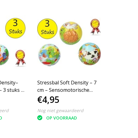
Density–
Stressbal Soft Density – 7
– 3 stuks –
cm – Sensomotorische
€4,95
Stimulatie – Anti Stress – 3
Stuks – Dieren
eerd
Nog niet gewaardeerd
D
OP VOORRAAD