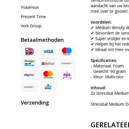
sensomotorische ontw
aandacht van uw kindj
Pokémon
mee over te gooien.
Present Time
voordelen:
Verk Group
✔ Medium density di
✔ Bevordert de sens
✔ Super vrolijke en k
Betaalmethoden
✔ Helpen bij het red
✔ Ideaal om mee ov
Specificaties:
- Materiaal: Foam
- Gewicht: 90 gram
- Kleur: Multicolor
Inhoud:
2x Stressbal Medium
Verzending
Stressbal Medium De
GERELATEE