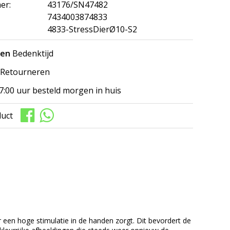
er:
43176/SN47482
7434003874833
4833-StressDierØ10-S2
gen
Bedenktijd
Retourneren
7:00 uur besteld morgen in huis
duct
een hoge stimulatie in de handen zorgt. Dit bevordert de