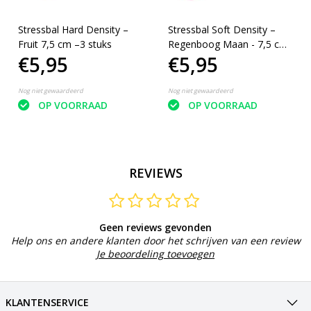
Stressbal Hard Density –
Stressbal Soft Density –
Fruit 7,5 cm –3 stuks
Regenboog Maan - 7,5 cm
€5,95
€5,95
– 3 stuks
Nog niet gewaardeerd
Nog niet gewaardeerd
OP VOORRAAD
OP VOORRAAD
REVIEWS
Geen reviews gevonden
Help ons en andere klanten door het schrijven van een review
Je beoordeling toevoegen
KLANTENSERVICE