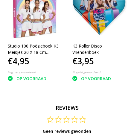
Studio 100 Poëzieboek K3
K3 Roller Disco
Meisjes 20 X 18 Cm
Vriendenboek
€4,95
€3,95
Roze/paars/wit
Nog niet gewaardeerd
Nog niet gewaardeerd
OP VOORRAAD
OP VOORRAAD
REVIEWS
Geen reviews gevonden