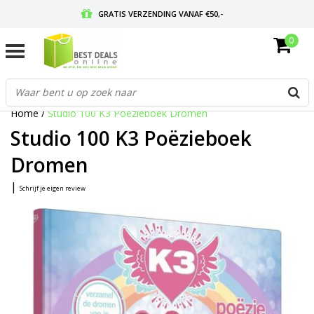
GRATIS VERZENDING VANAF €50,-
0
VOOR 17:00 BESTELD, MORGEN IN HUIS
GRATIS RETOURNEREN EN 30 DAGEN BEDENKTIJD
Home
/
Studio 100 K3 Poëzieboek Dromen
Studio 100 K3 Poëzieboek
Dromen
|
Schrijf je eigen review