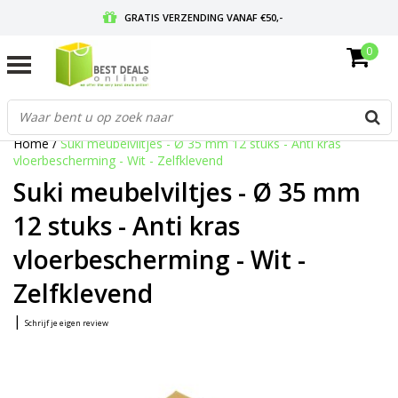
GRATIS VERZENDING VANAF €50,-
0
VOOR 17:00 BESTELD, MORGEN IN HUIS
GRATIS RETOURNEREN EN 30 DAGEN BEDENKTIJD
Home
/
Suki meubelviltjes - Ø 35 mm 12 stuks - Anti kras
vloerbescherming - Wit - Zelfklevend
Suki meubelviltjes - Ø 35 mm
12 stuks - Anti kras
vloerbescherming - Wit -
Zelfklevend
|
Schrijf je eigen review