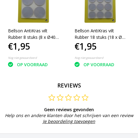
Bellson AntiKras vilt
Bellson AntiKras vilt
Rubber 8 stuks (8 x Ø40
Rubber 18 stuks (18 x Ø
€1,95
€1,95
mm)
25mm)
Nog niet gewaardeerd
Nog niet gewaardeerd
OP VOORRAAD
OP VOORRAAD
REVIEWS
Geen reviews gevonden
Help ons en andere klanten door het schrijven van een review
Je beoordeling toevoegen