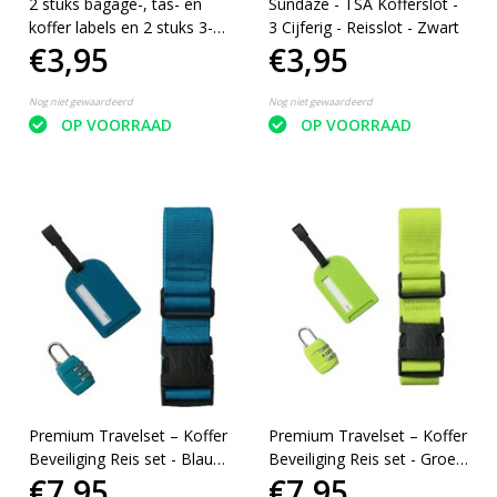
2 stuks bagage-, tas- en
Sundaze - TSA Kofferslot -
koffer labels en 2 stuks 3-
3 Cijferig - Reisslot - Zwart
€3,95
€3,95
cijferige bagage- reiskoffer
sloten
Nog niet gewaardeerd
Nog niet gewaardeerd
OP VOORRAAD
OP VOORRAAD
Premium Travelset – Koffer
Premium Travelset – Koffer
Beveiliging Reis set - Blauw
Beveiliging Reis set - Groen
€7,95
€7,95
- Kofferriem – Kofferslot –
- Kofferriem – Kofferslot –