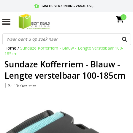
GRATIS VERZENDING VANAF €50,-
0
VOOR 17:00 BESTELD, MORGEN IN HUIS
GRATIS RETOURNEREN EN 30 DAGEN BEDENKTIJD
Home
/
Sundaze Kofferriem - Blauw - Lengte verstelbaar 100-
185cm
Sundaze Kofferriem - Blauw -
Lengte verstelbaar 100-185cm
|
Schrijf je eigen review