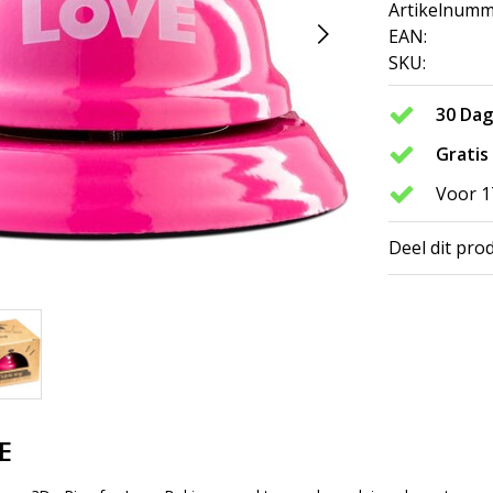
Artikelnumm
EAN:
SKU:
30 Da
Gratis
Voor 1
Deel dit pro
E