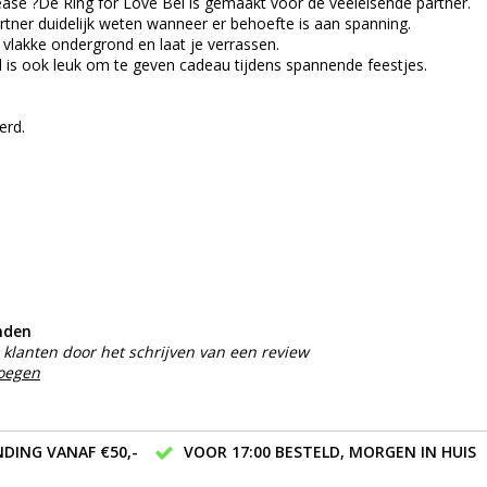
ease ?De Ring for Love Bel is gemaakt voor de veeleisende partner.
artner duidelijk weten wanneer er behoefte is aan spanning.
 vlakke ondergrond en laat je verrassen.
l is ook leuk om te geven cadeau tijdens spannende feestjes.
erd.
nden
klanten door het schrijven van een review
voegen
DING VANAF €50,-
VOOR 17:00 BESTELD, MORGEN IN HUIS