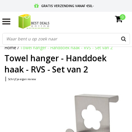
GRATIS VERZENDING VANAF €50,-
0
VOOR 17:00 BESTELD, MORGEN IN HUIS
GRATIS RETOURNEREN EN 30 DAGEN BEDENKTIJD
Home
/
Towel hanger - Handdoek haak - RVS - Set van 2
Towel hanger - Handdoek
haak - RVS - Set van 2
|
Schrijf je eigen review