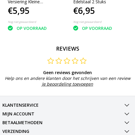
Versiering Kleine
Edelstaal 2 Stuks
€5,95
€6,95
Handoeken en
Theedoeken 8 stuks –
3x2cm | Verwarming
Nog niet gewaardeerd
Nog niet gewaardeerd
haken | Radiator Haak
OP VOORRAAD
OP VOORRAAD
REVIEWS
Geen reviews gevonden
Help ons en andere klanten door het schrijven van een review
Je beoordeling toevoegen
KLANTENSERVICE
MIJN ACCOUNT
BETAALMETHODEN
VERZENDING