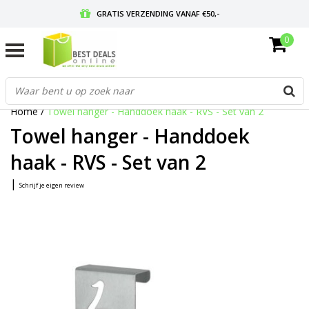
GRATIS VERZENDING VANAF €50,-
0
VOOR 17:00 BESTELD, MORGEN IN HUIS
GRATIS RETOURNEREN EN 30 DAGEN BEDENKTIJD
Home
/
Towel hanger - Handdoek haak - RVS - Set van 2
Towel hanger - Handdoek
haak - RVS - Set van 2
|
Schrijf je eigen review