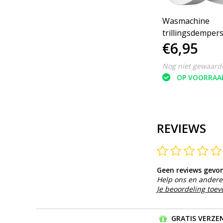
Wasmachine
trillingsdempers 
€6,95
kunststof - bin
4.5 cm - set van 
Nog niet gewaard
OP VOORRAA
REVIEWS
Geen reviews gevo
Help ons en andere 
Je beoordeling toe
GRATIS VERZEN