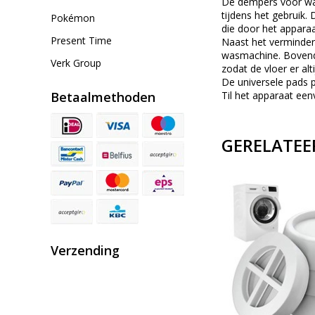
De dempers voor was
tijdens het gebruik.
Pokémon
die door het appara
Present Time
Naast het vermindere
wasmachine. Bovendi
Verk Group
zodat de vloer er alti
De universele pads 
Betaalmethoden
Til het apparaat een
GERELATEE
Verzending