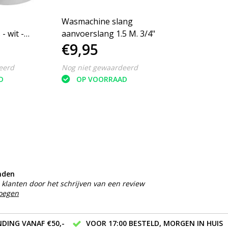
Wasmachine slang
- wit -
aanvoerslang 1.5 M. 3/4"
€9,95
nendiameter
4 stuks
eerd
Nog niet gewaardeerd
D
OP VOORRAAD
nden
klanten door het schrijven van een review
voegen
DING VANAF €50,-
VOOR 17:00 BESTELD, MORGEN IN HUIS