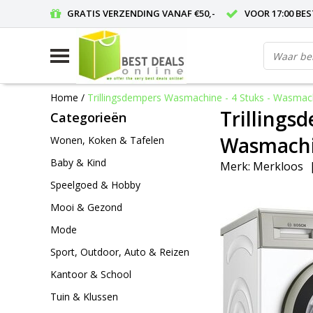
GRATIS VERZENDING VANAF €50,-
VOOR 17:00 BE
Home
/
Trillingsdempers Wasmachine - 4 Stuks - Wasma
Trillings
Categorieën
Wasmachi
Wonen, Koken & Tafelen
Baby & Kind
Merk:
Merkloos
Speelgoed & Hobby
Mooi & Gezond
Mode
Sport, Outdoor, Auto & Reizen
Kantoor & School
Tuin & Klussen