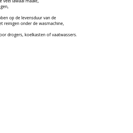
e veel lawaai maakt,
ngen,
ebben op de levensduur van de
et reinigen onder de wasmachine,
or drogers, koelkasten of vaatwassers.