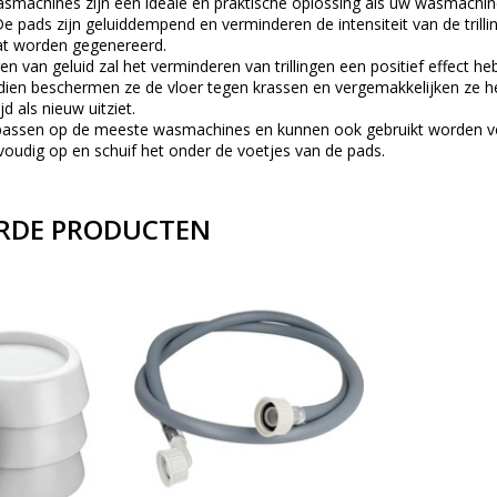
machines zijn een ideale en praktische oplossing als uw wasmachin
 De pads zijn geluiddempend en verminderen de intensiteit van de trilli
at worden gegenereerd.
n van geluid zal het verminderen van trillingen een positief effect h
en beschermen ze de vloer tegen krassen en vergemakkelijken ze h
jd als nieuw uitziet.
passen op de meeste wasmachines en kunnen ook gebruikt worden vo
voudig op en schuif het onder de voetjes van de pads.
RDE PRODUCTEN