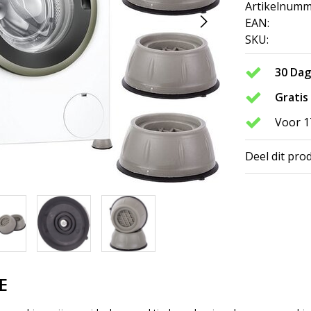
Artikelnumm
EAN:
SKU:
30 Da
Gratis
Voor 1
Deel dit pro
E