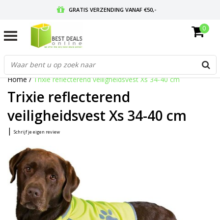
GRATIS VERZENDING VANAF €50,-
0
VOOR 17:00 BESTELD, MORGEN IN HUIS
GRATIS RETOURNEREN EN 30 DAGEN BEDENKTIJD
Home
/
Trixie reflecterend veiligheidsvest Xs 34-40 cm
Trixie reflecterend
veiligheidsvest Xs 34-40 cm
|
Schrijf je eigen review