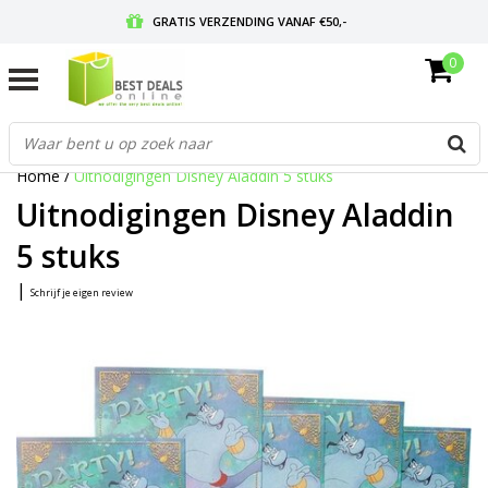
GRATIS VERZENDING VANAF €50,-
0
VOOR 17:00 BESTELD, MORGEN IN HUIS
GRATIS RETOURNEREN EN 30 DAGEN BEDENKTIJD
Home
/
Uitnodigingen Disney Aladdin 5 stuks
Uitnodigingen Disney Aladdin
5 stuks
|
Schrijf je eigen review