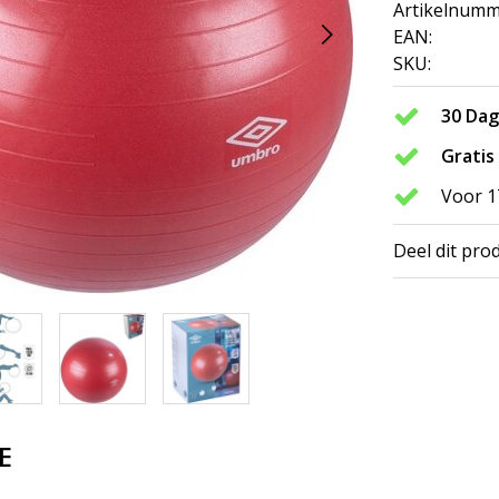
Artikelnumm
EAN:
SKU:
30 Da
Gratis
Voor 1
Deel dit pro
E