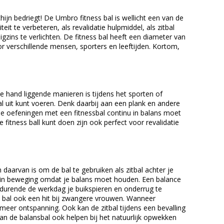
hijn bedriegt! De Umbro fitness bal is wellicht een van de
it te verbeteren, als revalidatie hulpmiddel, als zitbal
gzins te verlichten. De fitness bal heeft een diameter van
r verschillende mensen, sporters en leeftijden. Kortom,
e hand liggende manieren is tijdens het sporten of
al uit kunt voeren. Denk daarbij aan een plank en andere
 de oefeningen met een fitnessbal continu in balans moet
itness ball kunt doen zijn ook perfect voor revalidatie
daarvan is om de bal te gebruiken als zitbal achter je
nu in beweging omdat je balans moet houden. Een balance
edurende de werkdag je buikspieren en onderrug te
ess bal ook een hit bij zwangere vrouwen. Wanneer
er ontspanning. Ook kan de zitbal tijdens een bevalling
an de balansbal ook helpen bij het natuurlijk opwekken