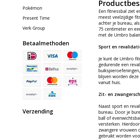
Productbes
Pokémon
Een fitnessbal ziet 
meest veelzijdige fit
Present Time
achter je bureau, al
Verk Group
75 centimeter en een
met de Umbro balans
Betaalmethoden
Sport en revalidati
Je kunt de Umbro fit
gedurende een revali
buikspieroefeningen,
blijven worden deze 
vanuit huis.
Zit- en zwangersc
Naast sport en reval
Verzending
bureau. Door je bur
ball of evenwichtsb
versterken. Hierdoor
zwangere vrouwen op
gebruikt worden voor