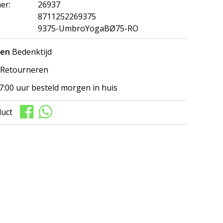
er:
26937
8711252269375
9375-UmbroYogaBØ75-RO
gen
Bedenktijd
Retourneren
7:00 uur besteld morgen in huis
duct