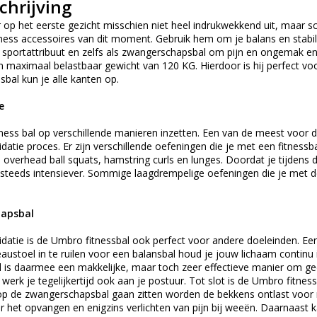
chrijving
er op het eerste gezicht misschien niet heel indrukwekkend uit, maar sc
ness accessoires van dit moment. Gebruik hem om je balans en stabilite
s sportattribuut en zelfs als zwangerschapsbal om pijn en ongemak eni
 maximaal belastbaar gewicht van 120 KG. Hierdoor is hij perfect voo
bal kun je alle kanten op.
e
ness bal op verschillende manieren inzetten. Een van de meest voor d
datie proces. Er zijn verschillende oefeningen die je met een fitnessb
 overhead ball squats, hamstring curls en lunges. Doordat je tijdens
steeds intensiever. Sommige laagdrempelige oefeningen die je met de f
hapsbal
idatie is de Umbro fitnessbal ook perfect voor andere doeleinden. Een 
eaustoel in te ruilen voor een balansbal houd je jouw lichaam conti
al is daarmee een makkelijke, maar toch zeer effectieve manier om g
 werk je tegelijkertijd ook aan je postuur. Tot slot is de Umbro fitn
 de zwangerschapsbal gaan zitten worden de bekkens ontlast voor me
 het opvangen en enigzins verlichten van pijn bij weeën. Daarnaast k