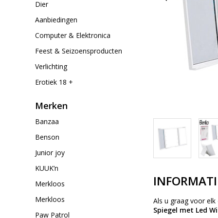
Dier
Aanbiedingen
Computer & Elektronica
Feest & Seizoensproducten
Verlichting
Erotiek 18 +
Merken
Banzaa
Benson
Junior joy
KUUK’n
INFORMATI
Merkloos
Merkloos
Als u graag voor el
Spiegel met Led Wit
Paw Patrol