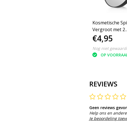
Kosmetische Spiegel 5x
Vergroot met 2
€4,95
Zuignappen
Nog niet gewaard
OP VOORRAA
REVIEWS
Geen reviews gevo
Help ons en andere 
Je beoordeling toe