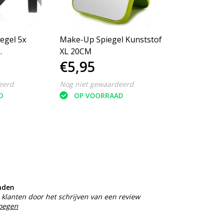
Make-Up Spiegel Kunststof
XL 20CM
€5,95
eerd
Nog niet gewaardeerd
D
OP VOORRAAD
nden
klanten door het schrijven van een review
voegen