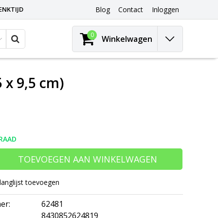
ENKTIJD
Blog
Contact
Inloggen
0
Winkelwagen
 x 9,5 cm)
RAAD
TOEVOEGEN AAN WINKELWAGEN
langlijst toevoegen
er:
62481
8430852624819