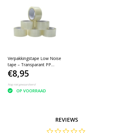
Verpakkingstape Low Noise
tape – Transparant PP
€8,95
Acryl 50mm 66m 28MY
Strong 6 Rollen
Nog niet gewaardeerd
OP VOORRAAD
REVIEWS