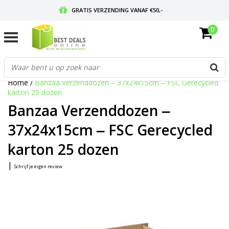
GRATIS VERZENDING VANAF €50,-
0
VOOR 17:00 BESTELD, MORGEN IN HUIS
GRATIS RETOURNEREN EN 30 DAGEN BEDENKTIJD
Home
/
Banzaa Verzenddozen ‒ 37x24x15cm ‒ FSC Gerecycled
karton 25 dozen
Banzaa Verzenddozen ‒
37x24x15cm ‒ FSC Gerecycled
karton 25 dozen
|
Schrijf je eigen review