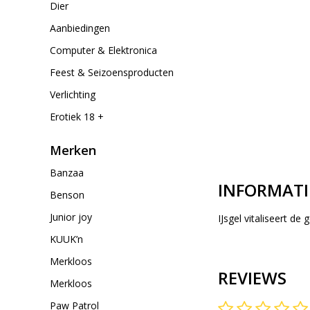
Dier
Aanbiedingen
Computer & Elektronica
Feest & Seizoensproducten
Verlichting
Erotiek 18 +
Merken
Banzaa
INFORMATI
Benson
Junior joy
IJsgel vitaliseert d
KUUK’n
Merkloos
REVIEWS
Merkloos
Paw Patrol