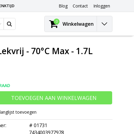
ENKTIJD
Blog
Contact
Inloggen
0
Winkelwagen
vrij - 70°C Max - 1.7L
RAAD
TOEVOEGEN AAN WINKELWAGEN
langlijst toevoegen
er:
# 01731
7434003977978