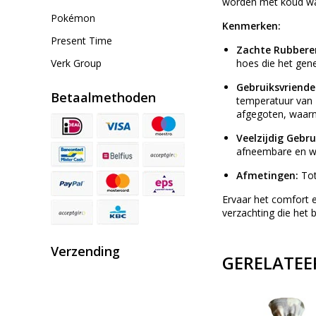
worden met koud wat
Pokémon
Kenmerken:
Present Time
Zachte Rubbere
Verk Group
hoes die het ge
Gebruiksvriende
Betaalmethoden
temperatuur van 
afgegoten, waar
Veelzijdig Gebru
afneembare en w
Afmetingen:
Tot
Ervaar het comfort 
verzachting die het
Verzending
GERELATEE