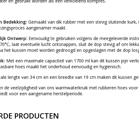
er en gebruikt worden als een verkoelend kompres.
n Bedekking:
Gemaakt van dik rubber met een stevig sluitende kurk,
nezingsproces aangenamer maakt.
lijk Ontwerp:
Eenvoudig te gebruiken volgens de meegeleverde instru
70°C, laat eventuele lucht ontsnappen, sluit de dop stevig af om le
na het kussen moet worden gedroogd en opgeslagen met de dop losg
ik:
Met een maximale capaciteit van 1700 ml kan dit kussen pijn verl
asbare hoes maakt het onderhoud eenvoudig en hygiënisch.
ale lengte van 34 cm en een breedte van 19 cm maken dit kussen gesc
en de veelzijdigheid van ons warmwaterkruik met rubberen hoes voor
 biedt voor een aangename herstelperiode.
RDE PRODUCTEN