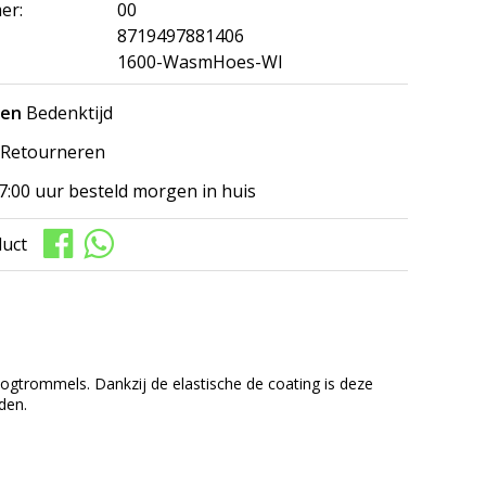
er:
00
8719497881406
1600-WasmHoes-WI
gen
Bedenktijd
Retourneren
7:00 uur besteld morgen in huis
duct
gtrommels. Dankzij de elastische de coating is deze
den.