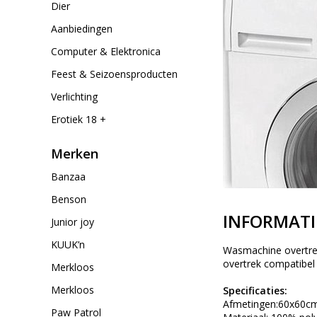
Dier
Aanbiedingen
Computer & Elektronica
Feest & Seizoensproducten
Verlichting
Erotiek 18 +
Merken
Banzaa
Benson
INFORMATI
Junior joy
KUUK’n
Wasmachine overtrek
overtrek compatibel
Merkloos
Merkloos
Specificaties:
Afmetingen:60x60c
Paw Patrol