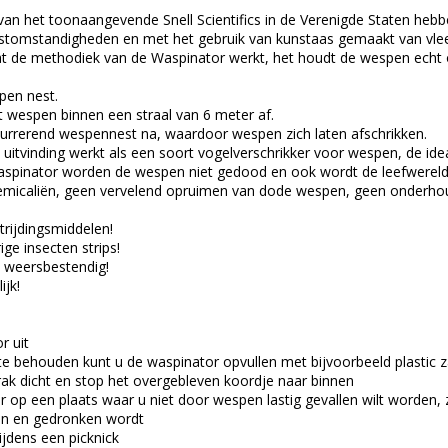
van het toonaangevende Snell Scientifics in de Verenigde Staten hebb
estomstandigheden en met het gebruik van kunstaas gemaakt van vlees
dat de methodiek van de Waspinator werkt, het houdt de wespen echt 
pen nest.
 wespen binnen een straal van 6 meter af.
urrerend wespennest na, waardoor wespen zich laten afschrikken.
uitvinding werkt als een soort vogelverschrikker voor wespen, de id
spinator worden de wespen niet gedood en ook wordt de leefwereld va
hemicaliën, geen vervelend opruimen van dode wespen, geen onderh
trijdingsmiddelen!
ige insecten strips!
n weersbestendig!
ijk!
r uit
e behouden kunt u de waspinator opvullen met bijvoorbeeld plastic z
trak dicht en stop het overgebleven koordje naar binnen
 op een plaats waar u niet door wespen lastig gevallen wilt worden, 
en en gedronken wordt
ijdens een picknick