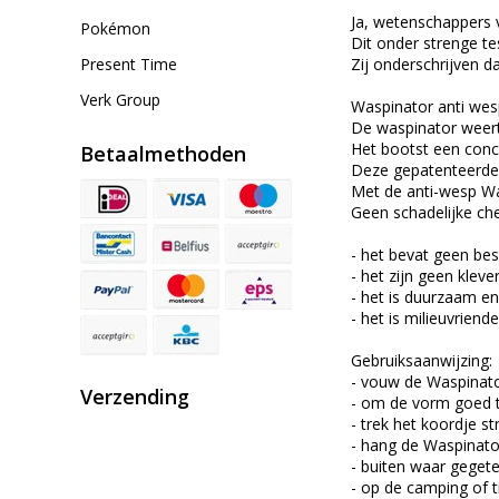
Ja, wetenschappers 
Pokémon
Dit onder strenge t
Present Time
Zij onderschrijven 
Verk Group
Waspinator anti wes
De waspinator weert
Het bootst een conc
Betaalmethoden
Deze gepatenteerde 
Met de anti-wesp Wa
Geen schadelijke c
- het bevat geen bes
- het zijn geen klever
- het is duurzaam e
- het is milieuvriendel
Gebruiksaanwijzing:
- vouw de Waspinato
Verzending
- om de vorm goed t
- trek het koordje s
- hang de Waspinator
- buiten waar geget
- op de camping of t