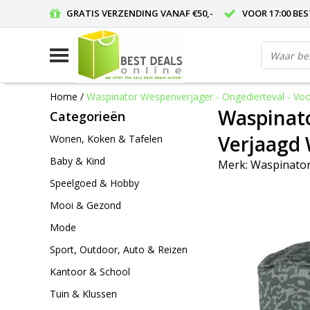
GRATIS VERZENDING VANAF €50,-
VOOR 17:00 BE
Home
/
Waspinator Wespenverjager - Ongedierteval - V
Waspinato
Categorieën
Verjaagd
Wonen, Koken & Tafelen
Baby & Kind
Merk:
Waspinato
Speelgoed & Hobby
Mooi & Gezond
Mode
Sport, Outdoor, Auto & Reizen
Kantoor & School
Tuin & Klussen