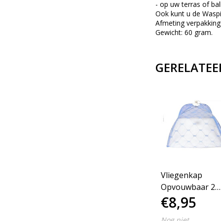
- op uw terras of ba
Ook kunt u de Waspi
Afmeting verpakking:
Gewicht: 60 gram.
GERELATEE
Vliegenkap
Opvouwbaar 2
€8,95
Stuks – Blauw - 44
x 44 x 26 cm
Nog niet