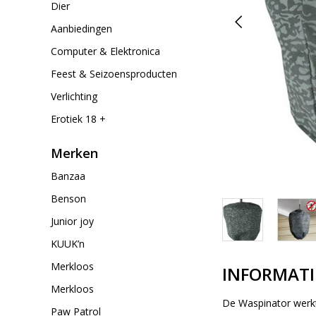
Dier
Aanbiedingen
Computer & Elektronica
Feest & Seizoensproducten
Verlichting
Erotiek 18 +
Merken
Banzaa
Benson
Junior joy
KUUK’n
Merkloos
INFORMATI
Merkloos
De Waspinator werkt
Paw Patrol