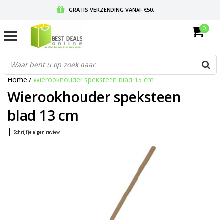
GRATIS VERZENDING VANAF €50,-
0
VOOR 17:00 BESTELD, MORGEN IN HUIS
GRATIS RETOURNEREN EN 30 DAGEN BEDENKTIJD
Home
/
Wierookhouder speksteen blad 13 cm
Wierookhouder speksteen
blad 13 cm
|
Schrijf je eigen review