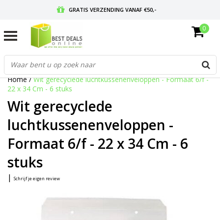
GRATIS VERZENDING VANAF €50,-
0
VOOR 17:00 BESTELD, MORGEN IN HUIS
GRATIS RETOURNEREN EN 30 DAGEN BEDENKTIJD
Home
/
Wit gerecyclede luchtkussenenveloppen - Formaat 6/f -
22 x 34 Cm - 6 stuks
Wit gerecyclede
luchtkussenenveloppen -
Formaat 6/f - 22 x 34 Cm - 6
stuks
|
Schrijf je eigen review