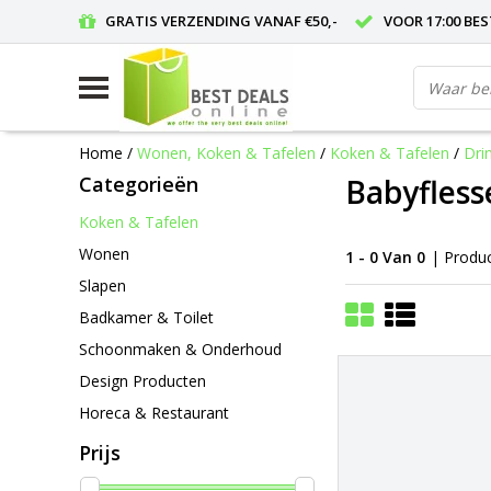
GRATIS VERZENDING VANAF €50,-
VOOR 17:00 BE
Home
/
Wonen, Koken & Tafelen
/
Koken & Tafelen
/
Dri
Categorieën
Babyfless
Koken & Tafelen
Wonen
1 - 0 Van 0
| Produ
Slapen
Badkamer & Toilet
Schoonmaken & Onderhoud
Design Producten
Horeca & Restaurant
Prijs