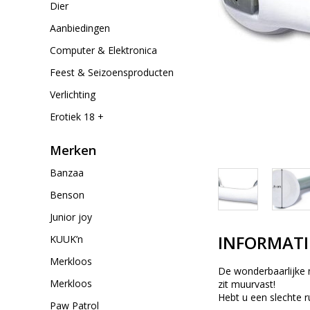
Dier
Aanbiedingen
Computer & Elektronica
Feest & Seizoensproducten
Verlichting
Erotiek 18 +
Merken
Banzaa
Benson
Junior joy
INFORMATI
KUUK’n
Merkloos
De wonderbaarlijke 
Merkloos
zit muurvast!
Hebt u een slechte r
Paw Patrol