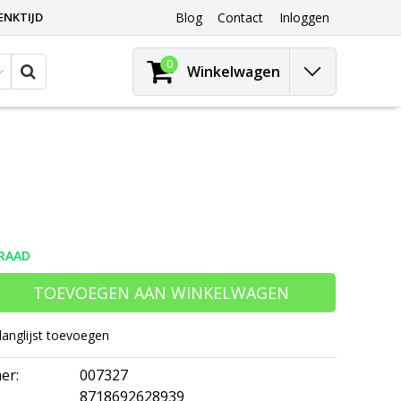
ENKTIJD
Blog
Contact
Inloggen
0
Winkelwagen
RAAD
TOEVOEGEN AAN WINKELWAGEN
langlijst toevoegen
er:
007327
8718692628939