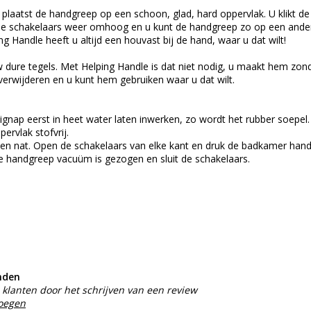
 plaatst de handgreep op een schoon, glad, hard oppervlak. U klikt de
de schakelaars weer omhoog en u kunt de handgreep zo op een andere 
g Handle heeft u altijd een houvast bij de hand, waar u dat wilt!
 dure tegels. Met Helping Handle is dat niet nodig, u maakt hem zon
 verwijderen en u kunt hem gebruiken waar u dat wilt.
uignap eerst in heet water laten inwerken, zo wordt het rubber soepel.
ervlak stofvrij.
en nat. Open de schakelaars van elke kant en druk de badkamer hand
de handgreep vacuüm is gezogen en sluit de schakelaars.
nden
klanten door het schrijven van een review
voegen