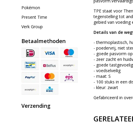
pasvorm.Vervaardig
Pokémon
TPE staat voor Ther
tegenstelling tot a
Present Time
gebied van voeding e
Verk Group
Details van de w
Betaalmethoden
- thermoplastisch, h
- poedervrij, niet ster
- goede pasvorm op
- zeer zacht en huidv
- goede tastgevoeli
- voedselveilig
- maat: S
- 100 stuks in een 
- kleur: zwart
Gefabriceerd in ov
Verzending
GERELATEE