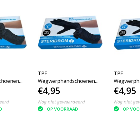
TPE
TPE
choenen
Wegwerphandschoenen
Wegwerph
€4,95
€4,95
0 Stuks
Poedervrij L 100 Stuks
Poedervrij 
eerd
Nog niet gewaardeerd
Nog niet ge
D
OP VOORRAAD
OP VOO