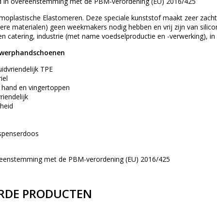
d in overeenstemming met de PBM-verordening (EU) 2016/425
moplastische Elastomeren. Deze speciale kunststof maakt zeer zachte
ndere materialen) geen weekmakers nodig hebben en vrij zijn van sil
n catering, industrie (met name voedselproductie en -verwerking), in 
egwerphandschoenen
uidvriendelijk TPE
iel
 hand en vingertoppen
riendelijk
gheid
dispenserdoos
ereenstemming met de PBM-verordening (EU) 2016/425
RDE PRODUCTEN