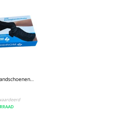
andschoenen
XL 100 Stuks
waardeerd
RRAAD