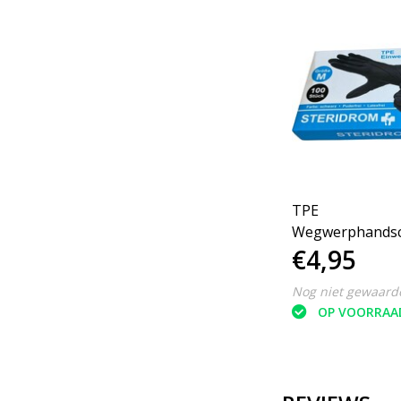
TPE
Wegwerphands
€4,95
Poedervrij M 10
Nog niet gewaard
OP VOORRAA