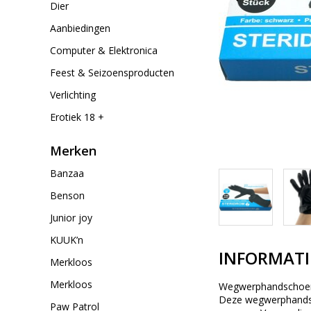
Dier
Aanbiedingen
Computer & Elektronica
Feest & Seizoensproducten
Verlichting
Erotiek 18 +
Merken
Banzaa
Benson
Junior joy
KUUK’n
INFORMATI
Merkloos
Merkloos
Wegwerphandschoene
Deze wegwerphandsc
Paw Patrol