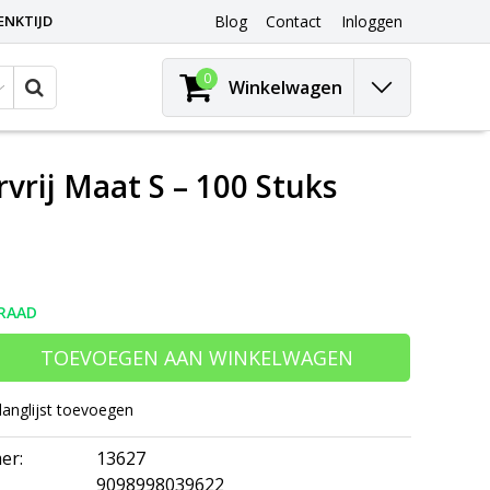
ENKTIJD
Blog
Contact
Inloggen
0
Winkelwagen
ij Maat S – 100 Stuks
RAAD
TOEVOEGEN AAN WINKELWAGEN
langlijst toevoegen
er:
13627
9098998039622