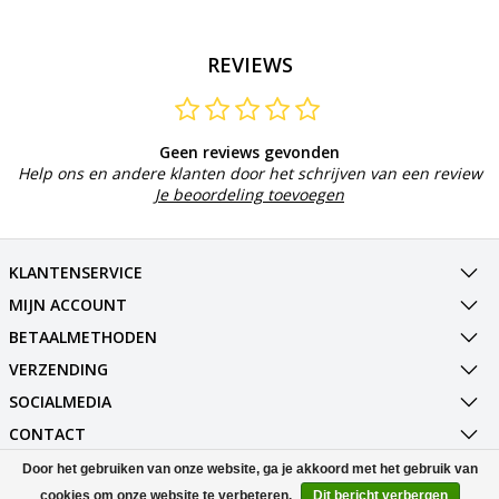
REVIEWS
Geen reviews gevonden
Help ons en andere klanten door het schrijven van een review
Je beoordeling toevoegen
KLANTENSERVICE
MIJN ACCOUNT
BETAALMETHODEN
VERZENDING
SOCIALMEDIA
CONTACT
Door het gebruiken van onze website, ga je akkoord met het gebruik van
© Copyright 2026 Best Deals Online BV Powered by
Lightspeed
cookies om onze website te verbeteren.
Dit bericht verbergen