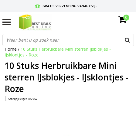
GRATIS VERZENDING VANAF €50,-
0
VOOR 17:00 BESTELD, MORGEN IN HUIS
GRATIS RETOURNEREN EN 30 DAGEN BEDENKTIJD
Home
/
10 Stuks Herbruikbare Mini sterren IJsblokjes -
IJsklontjes - Roze
10 Stuks Herbruikbare Mini
sterren IJsblokjes - IJsklontjes -
Roze
|
Schrijf je eigen review