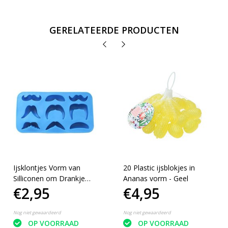
GERELATEERDE PRODUCTEN
Ijsklontjes Vorm van
20 Plastic ijsblokjes in
Silliconen om Drankje
Ananas vorm - Geel
€2,95
€4,95
Koel te Houden Snorren
– Blauw
Nog niet gewaardeerd
Nog niet gewaardeerd
OP VOORRAAD
OP VOORRAAD