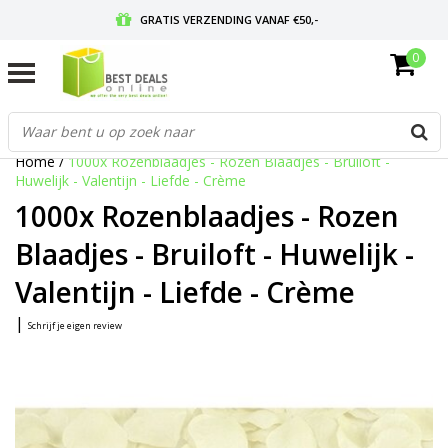
GRATIS VERZENDING VANAF €50,-
0
VOOR 17:00 BESTELD, MORGEN IN HUIS
GRATIS RETOURNEREN EN 30 DAGEN BEDENKTIJD
Home
/
1000x Rozenblaadjes - Rozen Blaadjes - Bruiloft -
Huwelijk - Valentijn - Liefde - Crème
1000x Rozenblaadjes - Rozen
Blaadjes - Bruiloft - Huwelijk -
Valentijn - Liefde - Crème
|
Schrijf je eigen review