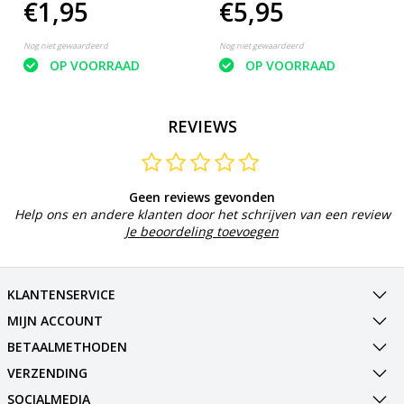
€1,95
€5,95
cm
- 10-20 mm steentjes -
Wit- 700 gram
Nog niet gewaardeerd
Nog niet gewaardeerd
OP VOORRAAD
OP VOORRAAD
REVIEWS
Geen reviews gevonden
Help ons en andere klanten door het schrijven van een review
Je beoordeling toevoegen
KLANTENSERVICE
MIJN ACCOUNT
BETAALMETHODEN
VERZENDING
SOCIALMEDIA