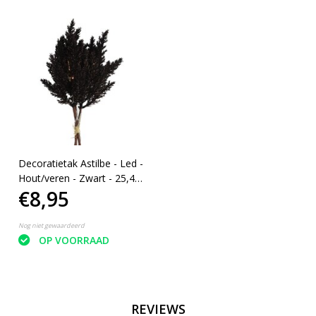
Decoratietak Astilbe - Led -
Hout/veren - Zwart - 25,4
€8,95
Cm
Nog niet gewaardeerd
OP VOORRAAD
REVIEWS