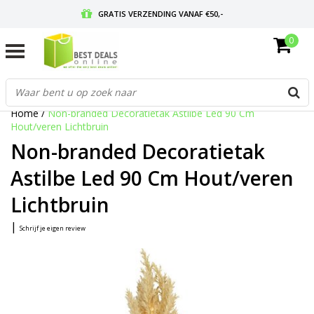
GRATIS VERZENDING VANAF €50,-
0
VOOR 17:00 BESTELD, MORGEN IN HUIS
GRATIS RETOURNEREN EN 30 DAGEN BEDENKTIJD
Home
/
Non-branded Decoratietak Astilbe Led 90 Cm
Hout/veren Lichtbruin
Non-branded Decoratietak
Astilbe Led 90 Cm Hout/veren
Lichtbruin
|
Schrijf je eigen review