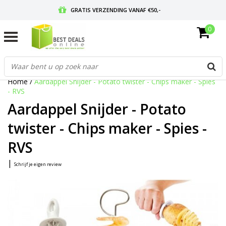
GRATIS VERZENDING VANAF €50,-
0
VOOR 17:00 BESTELD, MORGEN IN HUIS
GRATIS RETOURNEREN EN 30 DAGEN BEDENKTIJD
Home
/
Aardappel Snijder - Potato twister - Chips maker - Spies
- RVS
Aardappel Snijder - Potato
twister - Chips maker - Spies -
RVS
|
Schrijf je eigen review