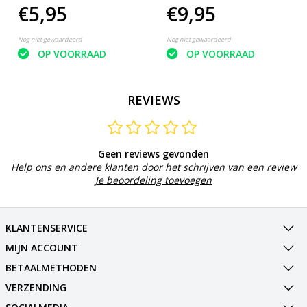
€5,95
€9,95
Rood
met spatel - 2 liter -
Bakje - Emmertje - wit
Nog niet gewaardeerd
Nog niet gewaardeerd
OP VOORRAAD
OP VOORRAAD
REVIEWS
Geen reviews gevonden
Help ons en andere klanten door het schrijven van een review
Je beoordeling toevoegen
KLANTENSERVICE
MIJN ACCOUNT
BETAALMETHODEN
VERZENDING