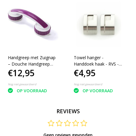
Handgreep met Zuignap
Towel hanger -
– Douche Handgreep
Handdoek haak - RVS -
€12,95
€4,95
met Zuignappen –
Set van 2
Wandbeugel Badkamer –
30 cm – Paars
Nog niet gewaardeerd
Nog niet gewaardeerd
OP VOORRAAD
OP VOORRAAD
REVIEWS
Geen reviews gevonden