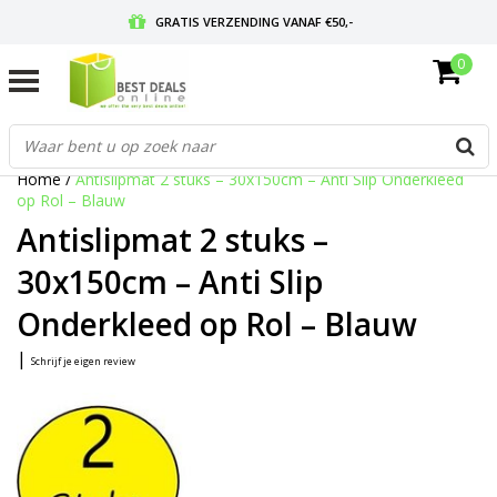
GRATIS VERZENDING VANAF €50,-
0
VOOR 17:00 BESTELD, MORGEN IN HUIS
GRATIS RETOURNEREN EN 30 DAGEN BEDENKTIJD
Home
/
Antislipmat 2 stuks – 30x150cm – Anti Slip Onderkleed
op Rol – Blauw
Antislipmat 2 stuks –
30x150cm – Anti Slip
Onderkleed op Rol – Blauw
|
Schrijf je eigen review