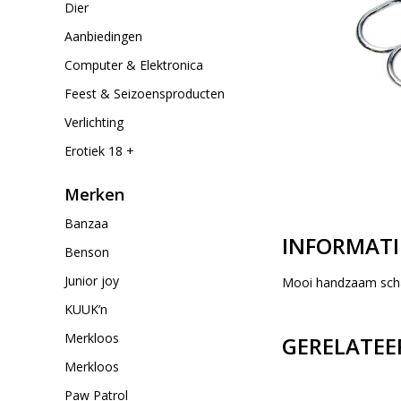
Dier
Aanbiedingen
Computer & Elektronica
Feest & Seizoensproducten
Verlichting
Erotiek 18 +
Merken
Banzaa
INFORMATI
Benson
Junior joy
Mooi handzaam scha
KUUK’n
Merkloos
GERELATEE
Merkloos
Paw Patrol