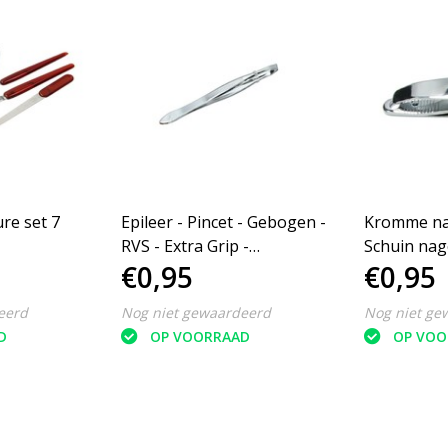
re set 7
Epileer - Pincet - Gebogen -
Kromme na
RVS - Extra Grip -
Schuin nage
€0,95
€0,95
Lichtgewicht - Zilver
Nageltang 
eerd
Nog niet gewaardeerd
Nog niet ge
D
OP VOORRAAD
OP VOO