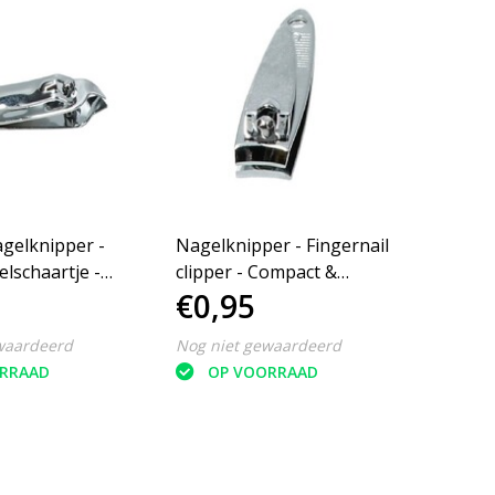
gelknipper -
Nagelknipper - Fingernail
lschaartje -
clipper - Compact &
€0,95
- 60 mm - RVS
Hygiënisch - RVS
waardeerd
Nog niet gewaardeerd
RRAAD
OP VOORRAAD