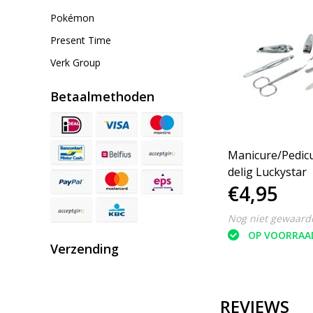
Pokémon
Present Time
Verk Group
Betaalmethoden
Manicure/Pedicu
delig Luckystar
€4,95
Nog niet gewaard
OP VOORRAA
Verzending
REVIEWS