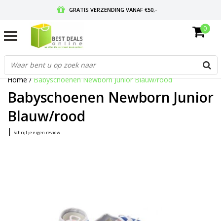
GRATIS VERZENDING VANAF €50,-
0
VOOR 17:00 BESTELD, MORGEN IN HUIS
GRATIS RETOURNEREN EN 30 DAGEN BEDENKTIJD
Home
/
Babyschoenen Newborn Junior Blauw/rood
Babyschoenen Newborn Junior
Blauw/rood
|
Schrijf je eigen review