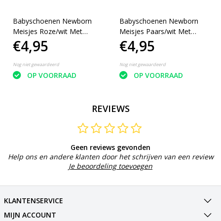
Babyschoenen Newborn
Babyschoenen Newborn
Meisjes Roze/wit Met
Meisjes Paars/wit Met
€4,95
€4,95
Stippen
Stippen
Nog niet gewaardeerd
Nog niet gewaardeerd
OP VOORRAAD
OP VOORRAAD
REVIEWS
Geen reviews gevonden
Help ons en andere klanten door het schrijven van een review
Je beoordeling toevoegen
KLANTENSERVICE
MIJN ACCOUNT