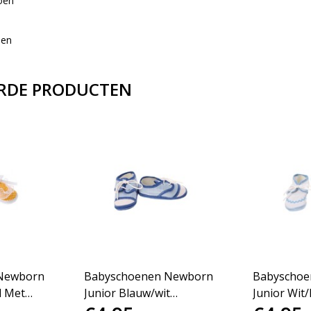
oen
den
RDE PRODUCTEN
Newborn
Babyschoenen Newborn
Babyschoe
l Met
Junior Blauw/wit
Junior Wit/
Gestreept