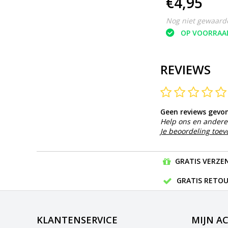
€4,95
€4,95
Nog niet gewaardeerd
Nog niet gewaard
OP VOORRAAD
OP VOORRAA
REVIEWS
Geen reviews gevo
Help ons en andere 
Je beoordeling toe
GRATIS VERZEN
GRATIS RETOU
KLANTENSERVICE
MIJN A