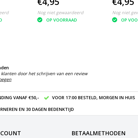
€4,95
€4,95
eerd
Nog niet gewaardeerd
Nog niet ge
D
OP VOORRAAD
OP VOO
nden
klanten door het schrijven van een review
voegen
DING VANAF €50,-
VOOR 17:00 BESTELD, MORGEN IN HUIS
RNEREN EN 30 DAGEN BEDENKTIJD
CCOUNT
BETAALMETHODEN