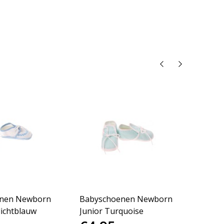
nen Newborn
Babyschoenen Newborn
Babys
lichtblauw
Junior Turquoise
Junio
Beert