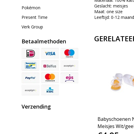
Materiaal: 100% kat
Geslacht: meisjes
Pokémon
Maat: one size
Present Time
Leeftijd: 0-12 maan
Verk Group
GERELATEE
Betaalmethoden
Verzending
orn
Babyschoenen Newborn
Babyschoenen 
Meisjes Roze/wit Met
Meisjes Wit/gee
Stippen
Stippen