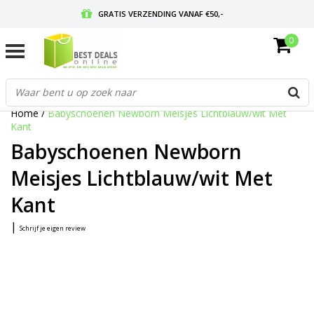
GRATIS VERZENDING VANAF €50,-
0
VOOR 17:00 BESTELD, MORGEN IN HUIS
GRATIS RETOURNEREN EN 30 DAGEN BEDENKTIJD
Home
/
Babyschoenen Newborn Meisjes Lichtblauw/wit Met
Kant
Babyschoenen Newborn
Meisjes Lichtblauw/wit Met
Kant
|
Schrijf je eigen review