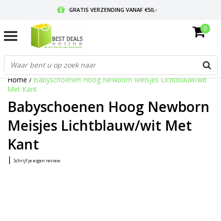
GRATIS VERZENDING VANAF €50,-
0
VOOR 17:00 BESTELD, MORGEN IN HUIS
GRATIS RETOURNEREN EN 30 DAGEN BEDENKTIJD
Home
/
Babyschoenen Hoog Newborn Meisjes Lichtblauw/wit
Met Kant
Babyschoenen Hoog Newborn
Meisjes Lichtblauw/wit Met
Kant
|
Schrijf je eigen review