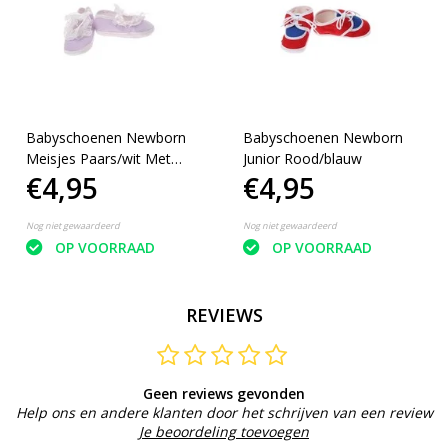
Babyschoenen Newborn
Babyschoenen Newborn
Meisjes Paars/wit Met
Junior Rood/blauw
€4,95
€4,95
Stippen
Nog niet gewaardeerd
Nog niet gewaardeerd
OP VOORRAAD
OP VOORRAAD
REVIEWS
Geen reviews gevonden
Help ons en andere klanten door het schrijven van een review
Je beoordeling toevoegen