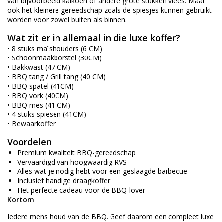
van bijvoorbeeld kalkoen of andere grote stukken vlees. Maar
ook het kleinere gereedschap zoals de spiesjes kunnen gebruikt
worden voor zowel buiten als binnen.
Wat zit er in allemaal in die luxe koffer?
• 8 stuks maïshouders (6 CM)
• Schoonmaakborstel (30CM)
• Bakkwast (47 CM)
• BBQ tang / Grill tang (40 CM)
• BBQ spatel (41CM)
• BBQ vork (40CM)
• BBQ mes (41 CM)
• 4 stuks spiesen (41CM)
• Bewaarkoffer
Voordelen
Premium kwaliteit BBQ-gereedschap
Vervaardigd van hoogwaardig RVS
Alles wat je nodig hebt voor een geslaagde barbecue
Inclusief handige draagkoffer
Het perfecte cadeau voor de BBQ-lover
Kortom
Iedere mens houd van de BBQ. Geef daarom een compleet luxe