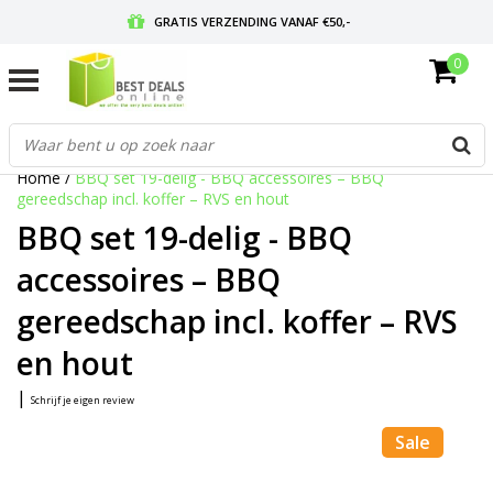
GRATIS VERZENDING VANAF €50,-
0
VOOR 17:00 BESTELD, MORGEN IN HUIS
GRATIS RETOURNEREN EN 30 DAGEN BEDENKTIJD
Home
/
BBQ set 19-delig - BBQ accessoires – BBQ
gereedschap incl. koffer – RVS en hout
BBQ set 19-delig - BBQ
accessoires – BBQ
gereedschap incl. koffer – RVS
en hout
|
Schrijf je eigen review
Sale