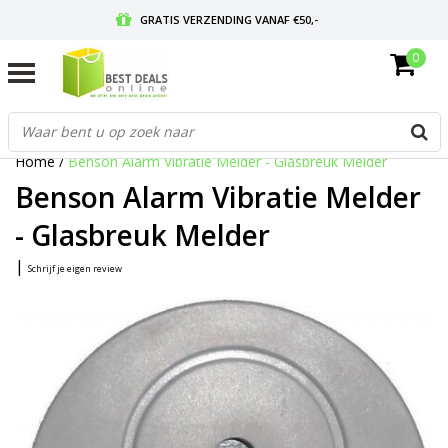
GRATIS VERZENDING VANAF €50,-
0
VOOR 17:00 BESTELD, MORGEN IN HUIS
GRATIS RETOURNEREN EN 30 DAGEN BEDENKTIJD
Home
/
Benson Alarm Vibratie Melder - Glasbreuk Melder
Benson Alarm Vibratie Melder
- Glasbreuk Melder
|
Schrijf je eigen review