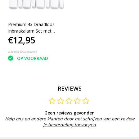
Premium 4x Draadloos
Inbraakalarm Set met
€12,95
Magnetische Sensoren – 4
Stuks
Nog niet gewaardeerd
OP VOORRAAD
REVIEWS
Geen reviews gevonden
Help ons en andere klanten door het schrijven van een review
Je beoordeling toevoegen