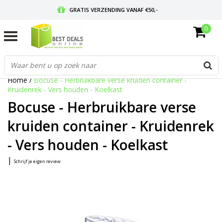
GRATIS VERZENDING VANAF €50,-
0
VOOR 17:00 BESTELD, MORGEN IN HUIS
GRATIS RETOURNEREN EN 30 DAGEN BEDENKTIJD
Home
/
Bocuse - Herbruikbare verse kruiden container -
Kruidenrek - Vers houden - Koelkast
Bocuse - Herbruikbare verse
kruiden container - Kruidenrek
- Vers houden - Koelkast
|
Schrijf je eigen review