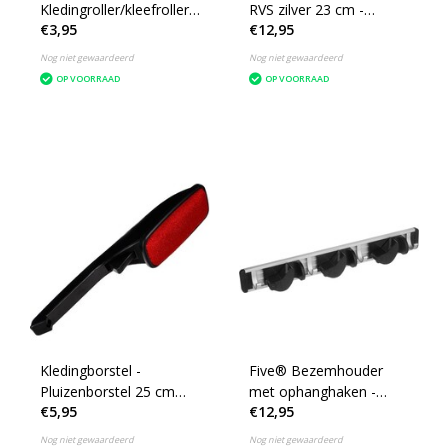
Kledingroller/kleefroller -
RVS zilver 23 cm -
€3,95
€12,95
Grijs - 21 cm - 10 vellen
Pepermaler - Kruiden en
met 2x extra rollen -
specerijen vermalers
Nog niet gewaardeerd
Nog niet gewaardeerd
Pluizenroller -
OP VOORRAAD
OP VOORRAAD
Kledingborstel
Kledingborstel -
Five® Bezemhouder
Pluizenborstel 25 cm
met ophanghaken -
€5,95
€12,95
met roterende kop
164574 - Anti-slip &
Wandmontage
Nog niet gewaardeerd
Nog niet gewaardeerd