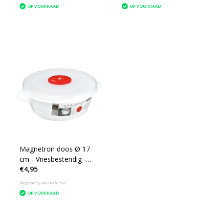
OP VOORRAAD
OP VOORRAAD
Magnetron doos Ø 17
cm - Vriesbestendig -
€4,95
Met verluchtingsgaatjes
- Vershouddoos - Wit
Nog niet gewaardeerd
OP VOORRAAD