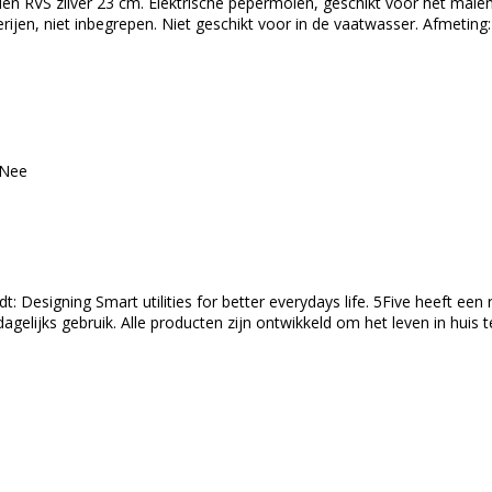
en RVS zilver 23 cm. Elektrische pepermolen, geschikt voor het male
ijen, niet inbegrepen. Niet geschikt voor in de vaatwasser. Afmeting: 5
: Nee
dt: Designing Smart utilities for better everydays life. 5Five heeft e
gelijks gebruik. Alle producten zijn ontwikkeld om het leven in huis 