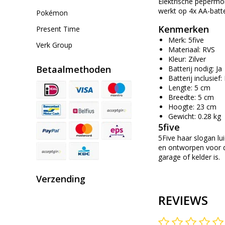
Elektrische pepermol
werkt op 4x AA-batter
Pokémon
Kenmerken
Present Time
Merk: 5five
Verk Group
Materiaal: RVS
Kleur: Zilver
Betaalmethoden
Batterij nodig: Ja
Batterij inclusief
Lengte: 5 cm
Breedte: 5 cm
Hoogte: 23 cm
Gewicht: 0.28 kg
5five
5Five haar slogan lui
en ontworpen voor da
garage of kelder is.
Verzending
REVIEWS