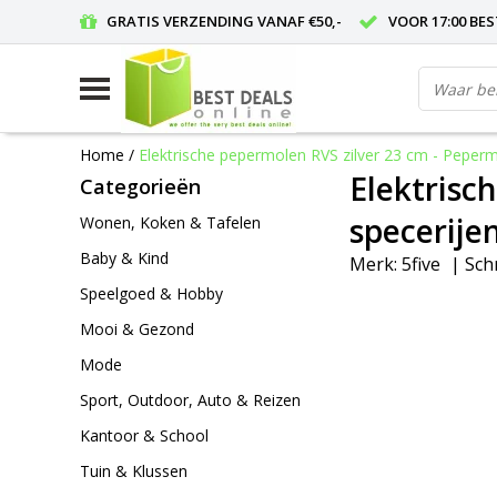
GRATIS VERZENDING VANAF €50,-
VOOR 17:00 BE
Home
/
Elektrische pepermolen RVS zilver 23 cm - Peperm
Elektrisc
Categorieën
specerije
Wonen, Koken & Tafelen
Baby & Kind
Merk:
5five
|
Schr
Speelgoed & Hobby
Mooi & Gezond
Mode
Sport, Outdoor, Auto & Reizen
Kantoor & School
Tuin & Klussen