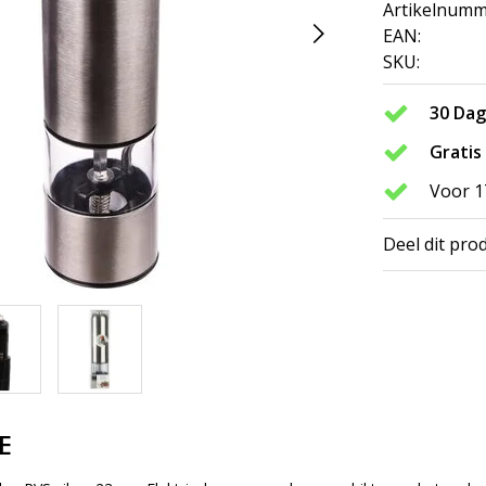
Artikelnumm
EAN:
SKU:
30 Da
Gratis
Voor 1
Deel dit pro
E