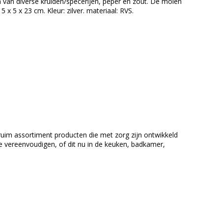
n van diverse kruiden/specerijen, peper en zout. De molen
 x 5 x 23 cm. Kleur: zilver. materiaal: RVS.
en ruim assortiment producten die met zorg zijn ontwikkeld
te vereenvoudigen, of dit nu in de keuken, badkamer,