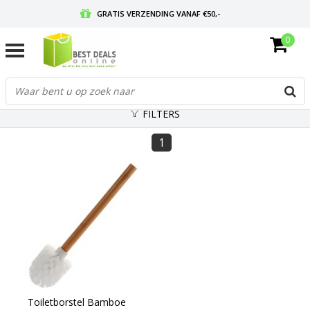
GRATIS VERZENDING VANAF €50,-
0
VOOR 17:00 BESTELD, MORGEN IN HUIS
GRATIS RETOURNEREN EN 30 DAGEN BEDENKTIJD
FILTERS
1
Toiletborstel Bamboe