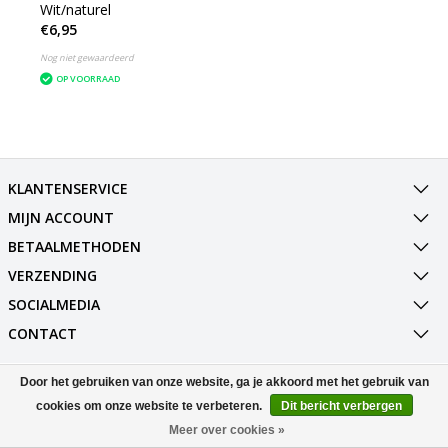
Wit/naturel
€6,95
Nog niet gewaardeerd
OP VOORRAAD
KLANTENSERVICE
MIJN ACCOUNT
BETAALMETHODEN
VERZENDING
SOCIALMEDIA
CONTACT
Door het gebruiken van onze website, ga je akkoord met het gebruik van
© Copyright 2026 Best Deals Online BV Powered by
Lightspeed
All rights reserved by
InStijl Media
cookies om onze website te verbeteren.
Dit bericht verbergen
Meer over cookies »