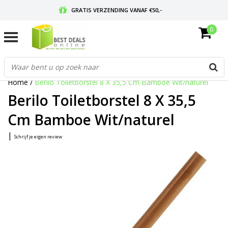
GRATIS VERZENDING VANAF €50,-
0
VOOR 17:00 BESTELD, MORGEN IN HUIS
GRATIS RETOURNEREN EN 30 DAGEN BEDENKTIJD
Home
/
Berilo Toiletborstel 8 X 35,5 Cm Bamboe Wit/naturel
Berilo Toiletborstel 8 X 35,5
Cm Bamboe Wit/naturel
|
Schrijf je eigen review