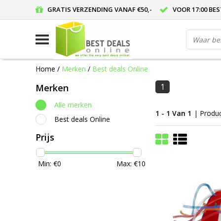
GRATIS VERZENDING VANAF €50,-
VOOR 17:00 BE
Home
/
Merken
/
Best deals Online
1
Merken
Alle merken
1 - 1 Van 1
| Produ
Best deals Online
Prijs
Min: €
0
Max: €
10