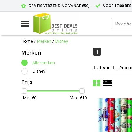
GRATIS VERZENDING VANAF €50,-
VOOR 17:00 BE
Home
/
Merken
/
Disney
1
Merken
Alle merken
1 - 1 Van 1
| Produ
Disney
Prijs
Min: €
0
Max: €
10