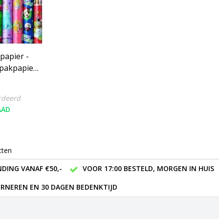
papier -
npakpapier
 rollen
rdeerd
AAD
cten
DING VANAF €50,-
VOOR 17:00 BESTELD, MORGEN IN HUIS
RNEREN EN 30 DAGEN BEDENKTIJD