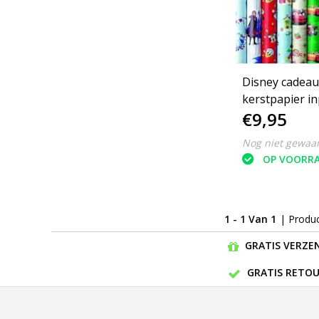
Disney cadeau
kerstpapier i
€9,95
200 x 70 cm - 5
Nog niet gewaa
OP VOORR
1 - 1 Van 1
| Produ
GRATIS VERZEN
GRATIS RETOU